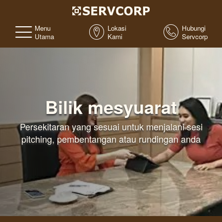
Menu
Lokasi
Hubungi
Utama
Kami
Servcorp
Bilik mesyuarat
Persekitaran yang sesuai untuk menjalani sesi
pitching, pembentangan atau rundingan anda