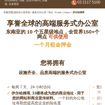
伊尔哈姆塔, 33楼 ,
惹宾甲路8号,
吉隆
03 2117 5100
坡,
马来西亚
世服宏图|虚拟办公室首选
/
服务式办公室
/
地点
/
Kuala Lumpur
/
伊尔哈姆塔
享誉全球的高端服务式办公室
东南亚的 10 个五星级地点，全世界150+个
网点
可供使用
一个月租金押金
您将拥有
设施齐全、品质高端的服务式办公室
每周 7 天、24 小时访问
配备
持
伊尔哈姆塔, 33楼将成为您的商业地址
- 用于
您的网站和商业宣传材料。
一个好的办公地
拨打 
址有助您提高您企业的知名度
供您