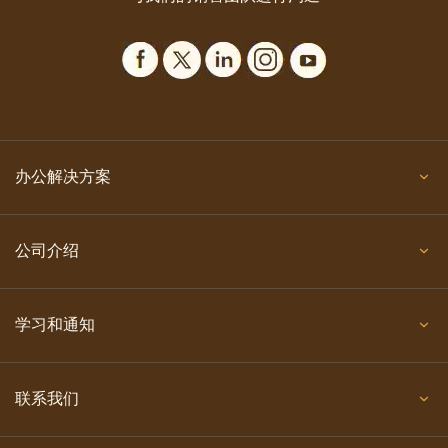
办公解决方案
公司介绍
学习和通知
联系我们