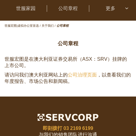
世服家园
公司章程
更多
世服宏图|虚拟办公室首选
/
关于我们
/
公司章程
公司章程
世服宏图是在澳大利亚证券交易所（ASX：SRV）挂牌的
上市公司。
请访问我们澳大利亚网站上的
公司治理页面
，以查看我们的
年度报告、市场公告和新闻稿。
即刻拨打
03 2169 6199
与我们的销售团队进行沟通